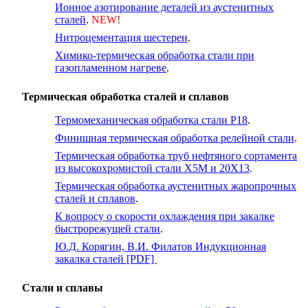
Ионное азотирование деталей из аустенитных
сталей
.
NEW!
Нитроцементация шестерен
.
Химико-термическая обработка стали при
газопламенном нагреве
.
Термическая обработка сталей и сплавов
Термомеханическая обработка стали Р18
.
Финишная термическая обработка релейной стали
.
Термическая обработка труб нефтяного сортамента
из высокохромистой стали Х5М и 20Х13
.
Термическая обработка аустенитных жаропрочных
сталей и сплавов
.
К вопросу о скорости охлаждения при закалке
быстрорежущей стали
.
Ю.Д. Корягин, В.И. Филатов Индукционная
закалка сталей [PDF]
Стали и сплавы