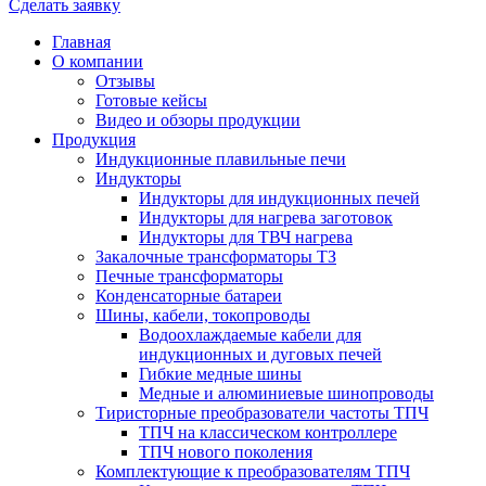
Сделать заявку
Главная
О компании
Отзывы
Готовые кейсы
Видео и обзоры продукции
Продукция
Индукционные плавильные печи
Индукторы
Индукторы для индукционных печей
Индукторы для нагрева заготовок
Индукторы для ТВЧ нагрева
Закалочные трансформаторы ТЗ
Печные трансформаторы
Конденсаторные батареи
Шины, кабели, токопроводы
Водоохлаждаемые кабели для
индукционных и дуговых печей
Гибкие медные шины
Медные и алюминиевые шинопроводы
Тиристорные преобразователи частоты ТПЧ
ТПЧ на классическом контроллере
ТПЧ нового поколения
Комплектующие к преобразователям ТПЧ