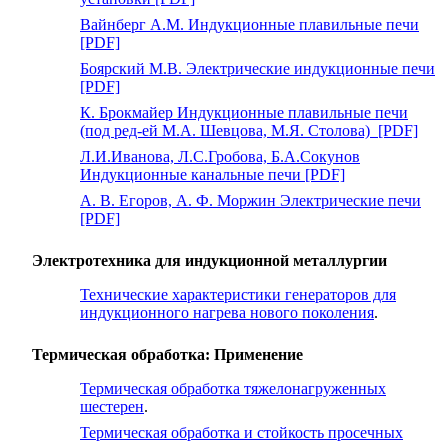
Вайнберг А.М. Индукционные плавильные печи
[PDF]
Боярский М.В. Электрические индукционные печи
[PDF]
К. Брокмайер Индукционные плавильные печи
(под ред-ей М.А. Шевцова, М.Я. Столова) [PDF]
Л.И.Иванова, Л.С.Гробова, Б.А.Сокунов
Индукционные канальные печи [PDF]
А. В. Егоров, А. Ф. Моржин Электрические печи
[PDF]
Электротехника для индукционной металлургии
Технические характеристики генераторов для
индукционного нагрева нового поколения
.
Термическая обработка: Применение
Термическая обработка тяжелонагруженных
шестерен
.
Термическая обработка и стойкость просечных