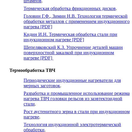
штампов
.
Термическая обработка фрикционных дисков
.
Головин Г.Ф., Зимин Н.В. Технология термической
обработки металлов с применением индукционного
нагрева [PDF]
Кидин И.Н. Термическая обработка стали при
индукционном нагреве [PDF]
Шепеляковский К.З. Упрочнение деталей машин
поверхностной закалкой при индукционном
нагреве [PDF]
Термообработка ТВЧ
Периодические индукционные нагреватели для
мерных заготовок
.
Разработка и промышленное использование режима
нагрева ТВЧ головки рельсов из заэвтектоидной
стали
.
Рост аустенитного зерна в стали при индукционном
нагреве
.
Технология индукционной электротермической
обработки
.