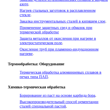
азоте
.
Нагрев стальных заготовок в расплавленном
стекле
.
Закалка инструментальных сталей в кипящем слое
.
Применение защитных сред и обмазок при
термической обработке
Защита металлов от окисления при нагреве в
электростатическом поле
.
Окисление труб при пламенно-индукционном
нагреве
.
Термообработка: Оборудование
Термическая обработка алюминиевых сплавов в
печах типа ПАП
.
Химико-термическая обработка
Борирование из паст на основе карбида бора
.
Высокопроизводительный способ цементации
сталей специальной пастой
.