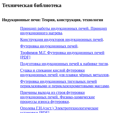
Техническая библиотека
Индукционные печи: Теория, конструкция, технология
Принцип работы индукционных печей. Принцип
индукционного нагрева
.
Конструкция индукторов индукционных печей
.
Футеровка индукционных печей
.
Трофимов М.Г. Футеровка индукционных печей
[PDF]
Подготовка индукционных печей к набивке тигля
.
Сушка и спекание кислой футеровки
индукционных печей для плавки чёрных металлов
.
Футеровка индукционных тигельных печей
периклазовыми и периклазохромитовыми массами
.
Причины выхода из строя футеровки
индукционных печей. Физико-химические
процессы износа футеровки
.
Ополева Г.Н.(сост.) Электротехнологические
установки [PDF]