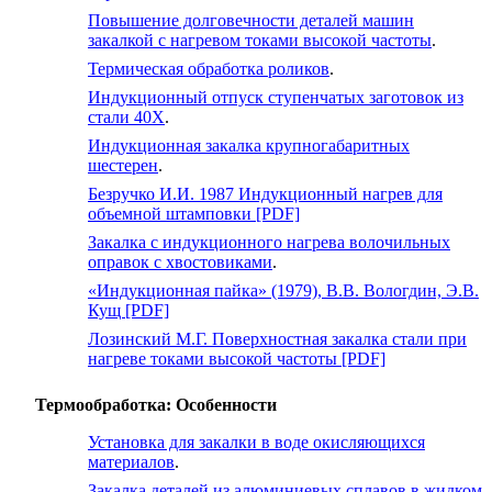
Повышение долговечности деталей машин
закалкой с нагревом токами высокой частоты
.
Термическая обработка роликов
.
Индукционный отпуск ступенчатых заготовок из
стали 40Х
.
Индукционная закалка крупногабаритных
шестерен
.
Безручко И.И. 1987 Индукционный нагрев для
объемной штамповки [PDF]
Закалка с индукционного нагрева волочильных
оправок с хвостовиками
.
«Индукционная пайка» (1979), В.В. Вологдин, Э.В.
Кущ [PDF]
Лозинский М.Г. Поверхностная закалка стали при
нагреве токами высокой частоты [PDF]
Термообработка: Особенности
Установка для закалки в воде окисляющихся
материалов
.
Закалка деталей из алюминиевых сплавов в жидком