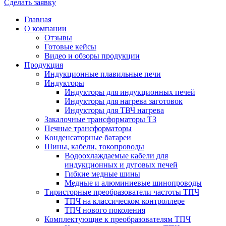
Сделать заявку
Главная
О компании
Отзывы
Готовые кейсы
Видео и обзоры продукции
Продукция
Индукционные плавильные печи
Индукторы
Индукторы для индукционных печей
Индукторы для нагрева заготовок
Индукторы для ТВЧ нагрева
Закалочные трансформаторы ТЗ
Печные трансформаторы
Конденсаторные батареи
Шины, кабели, токопроводы
Водоохлаждаемые кабели для
индукционных и дуговых печей
Гибкие медные шины
Медные и алюминиевые шинопроводы
Тиристорные преобразователи частоты ТПЧ
ТПЧ на классическом контроллере
ТПЧ нового поколения
Комплектующие к преобразователям ТПЧ